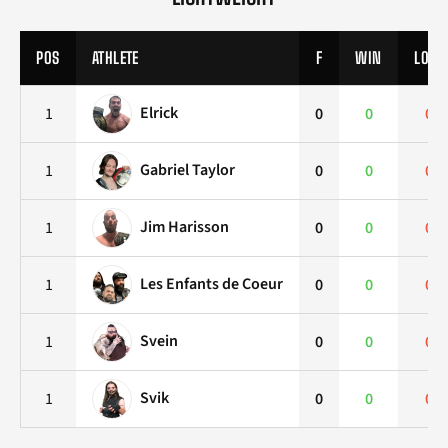
POS
ATHLETE
F
WIN
LOSS
Elrick
1
0
0
0
Gabriel Taylor
1
0
0
0
Jim Harisson
1
0
0
0
Les Enfants de Coeur
1
0
0
0
Svein
1
0
0
0
Svik
1
0
0
0