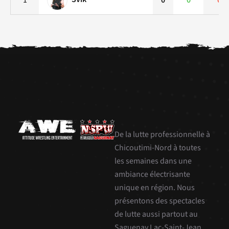
De la lutte professionnelle à
Chicoutimi-Nord à toutes
les semaines dans une
ambiance électrisante
unique en région. Nous
présentons des spectacles
de lutte aussi partout au
Saguenay Lac-Saint-Jean