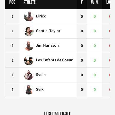
POS
ATHLETE
F
WIN
LOSS
Elrick
1
0
0
0
Gabriel Taylor
1
0
0
0
Jim Harisson
1
0
0
0
Les Enfants de Coeur
1
0
0
0
Svein
1
0
0
0
Svik
1
0
0
0
LIGHTWEIGHT