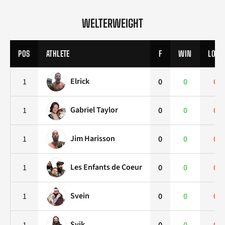
WELTERWEIGHT
POS
ATHLETE
F
WIN
LOSS
Elrick
1
0
0
0
Gabriel Taylor
1
0
0
0
Jim Harisson
1
0
0
0
Les Enfants de Coeur
1
0
0
0
Svein
1
0
0
0
Svik
1
0
0
0